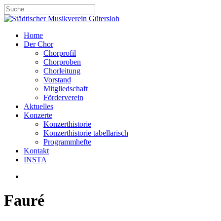
Skip
to
Close
main
Search
content
search
Menu
Home
Der Chor
Chorprofil
Chorproben
Chorleitung
Vorstand
Mitgliedschaft
Förderverein
Aktuelles
Konzerte
Konzerthistorie
Konzerthistorie tabellarisch
Programmhefte
Kontakt
INSTA
search
Fauré