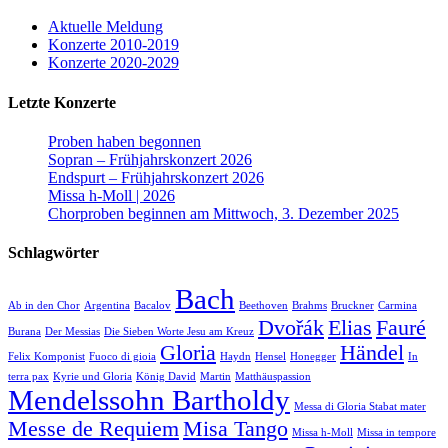
Aktuelle Meldung
Konzerte 2010-2019
Konzerte 2020-2029
Letzte Konzerte
Proben haben begonnen
Sopran – Frühjahrskonzert 2026
Endspurt – Frühjahrskonzert 2026
Missa h-Moll | 2026
Chorproben beginnen am Mittwoch, 3. Dezember 2025
Schlagwörter
Bach
Ab in den Chor
Argentina
Bacalov
Beethoven
Brahms
Bruckner
Carmina
Dvořák
Elias
Fauré
Burana
Der Messias
Die Sieben Worte Jesu am Kreuz
Gloria
Händel
Felix Komponist
Fuoco di gioia
Haydn
Hensel
Honegger
In
terra pax
Kyrie und Gloria
König David
Martin
Matthäuspassion
Mendelssohn Bartholdy
Messa di Gloria Stabat mater
Messe de Requiem
Misa Tango
Missa h-Moll
Missa in tempore