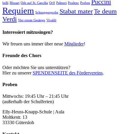
Puccini
belli
Mozart
Ode auf St. Caecilia
Orff
Palmeri
Poulenc
Proben
Requiem
Stabat mater
Te deum
Schnupperprobe
Verdi
Vier ernste Gesänge
Vivaldi
Interessiert mitzusingen?
Wir freuen uns immer über neue
Mitglieder
!
Freunde des Chors
Oder möchten Sie uns unterstützen?
Hier zu unserer
SPENDENSEITE des Fördervereins
.
Proben
Mittwochs: 19:45 Uhr – 21:45 Uhr
(außerhalb der Schulferien)
Elly-Heuss-Knapp-Schule | Aula
Moltkestr. 13
33330 Gütersloh