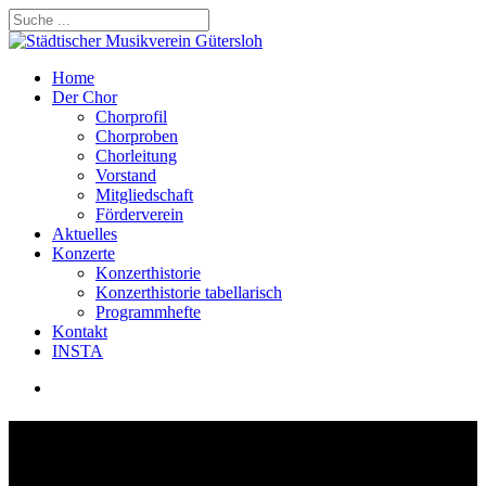
Skip
to
Close
main
Search
content
search
Menu
Home
Der Chor
Chorprofil
Chorproben
Chorleitung
Vorstand
Mitgliedschaft
Förderverein
Aktuelles
Konzerte
Konzerthistorie
Konzerthistorie tabellarisch
Programmhefte
Kontakt
INSTA
search
Chorproben beginnen am
Mittwoch, 3. Dezember 2025