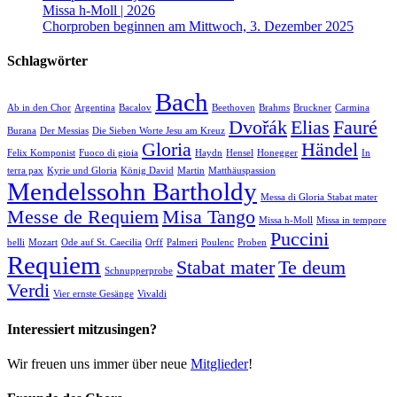
Missa h-Moll | 2026
Chorproben beginnen am Mittwoch, 3. Dezember 2025
Schlagwörter
Bach
Ab in den Chor
Argentina
Bacalov
Beethoven
Brahms
Bruckner
Carmina
Dvořák
Elias
Fauré
Burana
Der Messias
Die Sieben Worte Jesu am Kreuz
Gloria
Händel
Felix Komponist
Fuoco di gioia
Haydn
Hensel
Honegger
In
terra pax
Kyrie und Gloria
König David
Martin
Matthäuspassion
Mendelssohn Bartholdy
Messa di Gloria Stabat mater
Messe de Requiem
Misa Tango
Missa h-Moll
Missa in tempore
Puccini
belli
Mozart
Ode auf St. Caecilia
Orff
Palmeri
Poulenc
Proben
Requiem
Stabat mater
Te deum
Schnupperprobe
Verdi
Vier ernste Gesänge
Vivaldi
Interessiert mitzusingen?
Wir freuen uns immer über neue
Mitglieder
!