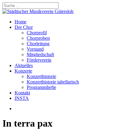
Skip
to
Close
main
Search
content
search
Menu
Home
Der Chor
Chorprofil
Chorproben
Chorleitung
Vorstand
Mitgliedschaft
Förderverein
Aktuelles
Konzerte
Konzerthistorie
Konzerthistorie tabellarisch
Programmhefte
Kontakt
INSTA
search
In terra pax