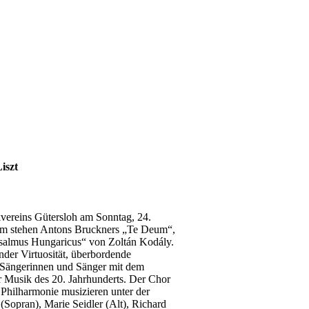
iszt
kvereins Gütersloh am Sonntag, 24.
mm stehen Antons Bruckners „Te Deum“,
Psalmus Hungaricus“ von Zoltán Kodály.
nder Virtuosität, überbordende
e Sängerinnen und Sänger mit dem
r Musik des 20. Jahrhunderts. Der Chor
Philharmonie musizieren unter der
(Sopran), Marie Seidler (Alt), Richard