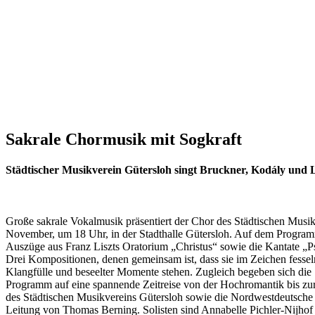
Sakrale Chormusik mit Sogkraft
Städtischer Musikverein Gütersloh singt Bruckner, Kodály und L
Große sakrale Vokalmusik präsentiert der Chor des Städtischen Musi
November, um 18 Uhr, in der Stadthalle Gütersloh. Auf dem Progra
Auszüge aus Franz Liszts Oratorium „Christus“ sowie die Kantate „
Drei Kompositionen, denen gemeinsam ist, dass sie im Zeichen fessel
Klangfülle und beseelter Momente stehen. Zugleich begeben sich di
Programm auf eine spannende Zeitreise von der Hochromantik bis zu
des Städtischen Musikvereins Gütersloh sowie die Nordwestdeutsche 
Leitung von Thomas Berning. Solisten sind Annabelle Pichler-Nijhof 