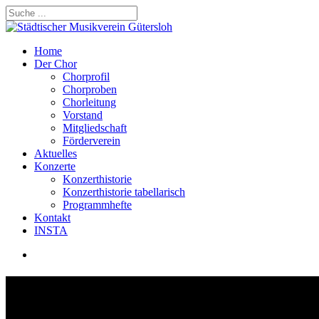
Skip
to
Close
main
Search
content
search
Menu
Home
Der Chor
Chorprofil
Chorproben
Chorleitung
Vorstand
Mitgliedschaft
Förderverein
Aktuelles
Konzerte
Konzerthistorie
Konzerthistorie tabellarisch
Programmhefte
Kontakt
INSTA
search
Te Deum | 2024