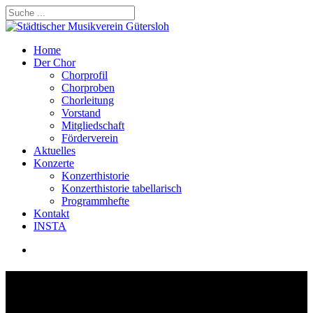
Skip
to
Close
main
Search
content
search
Menu
Home
Der Chor
Chorprofil
Chorproben
Chorleitung
Vorstand
Mitgliedschaft
Förderverein
Aktuelles
Konzerte
Konzerthistorie
Konzerthistorie tabellarisch
Programmhefte
Kontakt
INSTA
search
Misa Tango | 2015