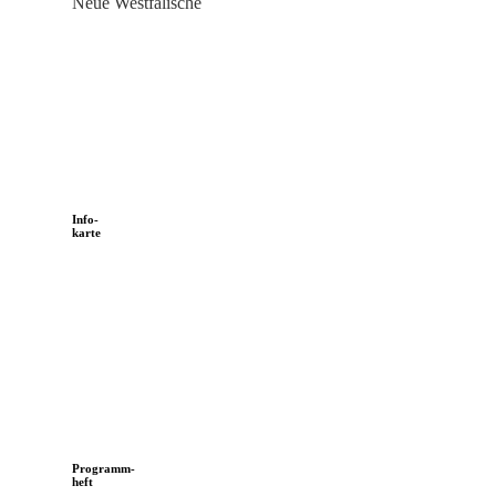
Neue Westfälische
Info-
karte
Programm-
heft