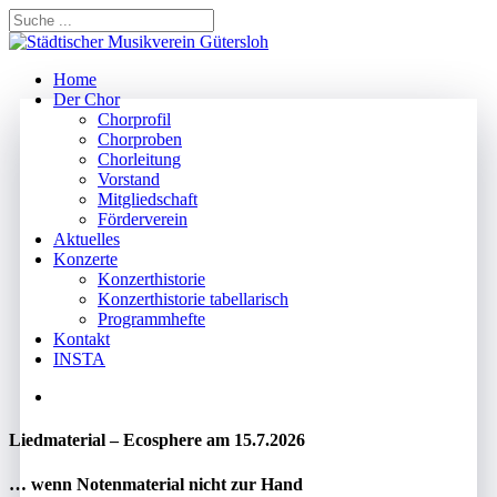
Skip
to
Close
main
Search
content
search
Menu
Home
Der Chor
Chorprofil
Chorproben
Chorleitung
Vorstand
Mitgliedschaft
Förderverein
Aktuelles
Konzerte
Konzerthistorie
Konzerthistorie tabellarisch
Programmhefte
Kontakt
INSTA
search
Liedmaterial – Ecosphere am 15.7.2026
… wenn Notenmaterial nicht zur Hand